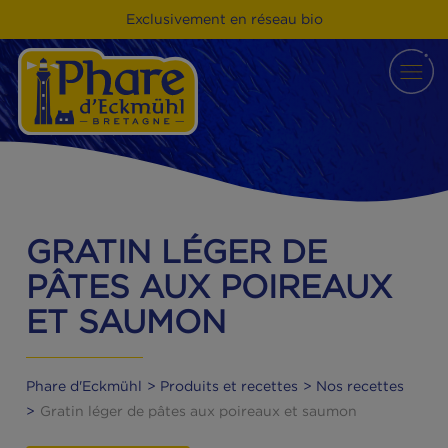
Exclusivement en réseau bio
GRATIN LÉGER DE
PÂTES AUX POIREAUX
ET SAUMON
Phare d'Eckmühl
Produits et recettes
Nos recette