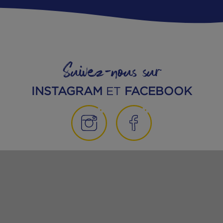
MANGEONS MIEUX
20|04|2026
Les algues comestibles : un ingrédient
gourmet pour des recettes audacieuses
Lecture : 6 minutes
VOIR TOUS LES ARTICLES