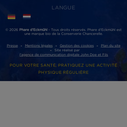
Phare d’Eckmühl
ZI de Lannugat - 3, rue des conserveries
29100 Douarnenez cedex
ACCÈS RAPIDES
Où acheter nos produits ?
Nos partenaires