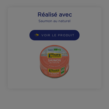
Ajouter le saumon égoutté et émietté.
Recouvrir avec un peu de béchamel, puis 
restant de pâtes.
Finir avec le restant de béchamel aux
poireaux puis saupoudrer d’emmental râpé
Enfourner pendant 10 minutes. Servir bien
chaud.
Réalisé avec
Saumon au naturel
VOIR LE PRODUIT