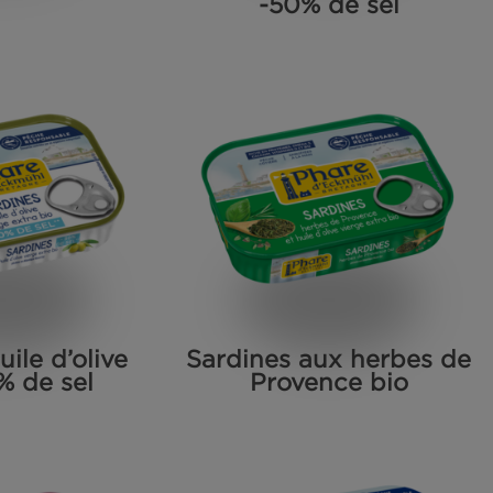
llettes de sardines
Sardines a
-50% d