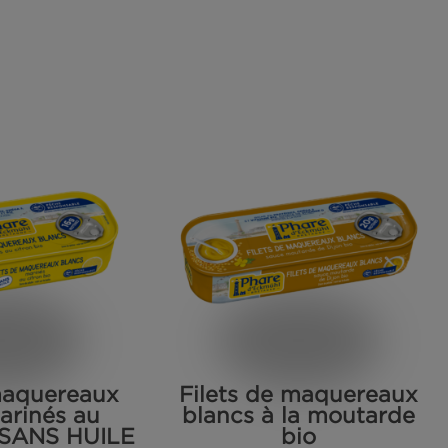
ilets de sardines à
Filets de 
l’huile d’olive bio
marinés au c
SANS H
TE