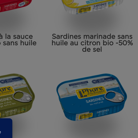
ardines à la sauce
Sardines mar
mate bio sans huile
huile au citr
de s