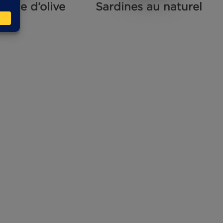
ines à l’huile d’olive
Sardines a
bio