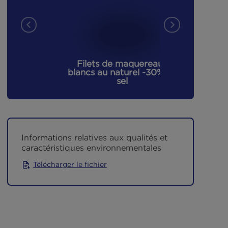
LES NOUVEAUTÉS
urel
Filets de maquereaux
La pet
blancs au naturel -30% de
au 
sel