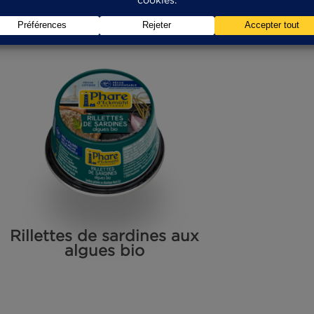
Sardines au citron bio
Sard
et à l’huile d’olive bio