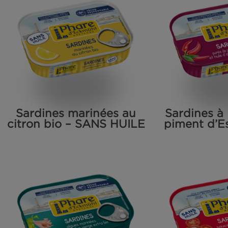
Petites sardines de
Sa
Méditerranée à l’huile
d’olive bio
ite boîte de sardines
Thon blanc au nature
naturel – Lot de 3
Sardines marinées au
Sar
citron bio – SANS HUILE
pim