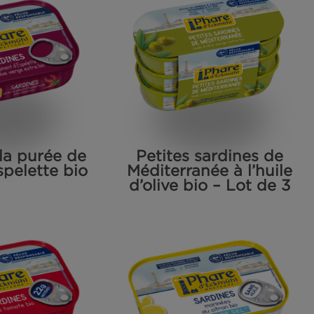
rdines huile d’olive
Sardines aux
bio -50% de sel
Provenc
l
Filets de maquereaux
blancs au naturel -30% de
sel
dines à la purée de
Petites sa
ent d’Espelette bio
Méditerranée
d’olive bio 