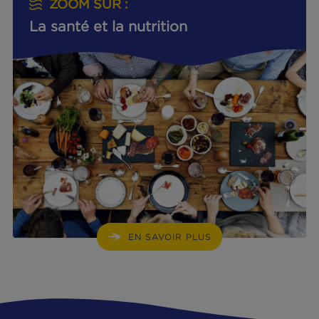
https://pasteur-lille.fr/actualites/douleurs-
musculaires-causes-traitements/
↩︎
Médecine du sport Paris. Renforcement
musculaire.
https://www.medecinedusport.paris/renfor
musculaire
↩︎
Commission Européenne. Règlement (UE) 
432/2012, 2012.
↩︎
Elsan. Acide lactique : définition, dangers et
symptômes.
https://www.elsan.care/fr/pathologie-et-
traitement/maladies-generale/acide-lactique
dangers-symptomes
↩︎
Institut Pasteur de Lille. Douleurs musculaire
symptômes, causes et traitements.
https://pasteur-lille.fr/actualites/douleurs-