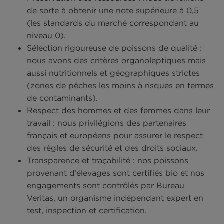
pancakes, des
sardines en boite
et des œufs
brouillés, que dans un déjeuner ou un dîner : sal
de quinoa,
thon en conserve
, œuf dur et crudité
encore maquereau, œuf au plat, patates douces 
brocolis. Le tout, c’est de manger varié pour obte
des repas complets et bénéficier des bienfaits de
aliments !
L’engagement Phare d’Eckmühl
des produits de qualité pour
tous
C’est notamment pour vous accompagner au mi
dans votre routine sportive et alimentaire que ch
Phare d’Eckmühl, nous proposons des produits 
qualité tout en préservant l’aspect environnemen