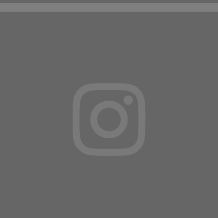
MANGEONS MIEUX
23|07|2026
Comment remplacer la viande à l’aide du
poisson ?
POUR LES CURIEUX, C'EST PAR ICI