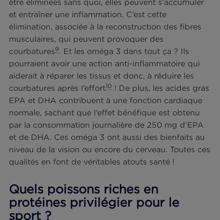
Oméga 3 et réduction de
l’inflammation : un atout santé
L’activité physique intense demande aux muscle
davantage d’énergie qu’en temps normal. Pour
répondre à cette demande, les muscles libèrent 
substances comme l’acide lactique, qui lui
permettent d’optimiser temporairement son
8
fonctionnement
. Ces substances doivent ensuit
être éliminées sans quoi, elles peuvent s’accumul
et entraîner une inflammation. C’est cette
élimination, associée à la reconstruction des fibre
musculaires, qui peuvent provoquer des
9
courbatures
. Et les oméga 3 dans tout ça ? Ils
pourraient avoir une action anti-inflammatoire qu