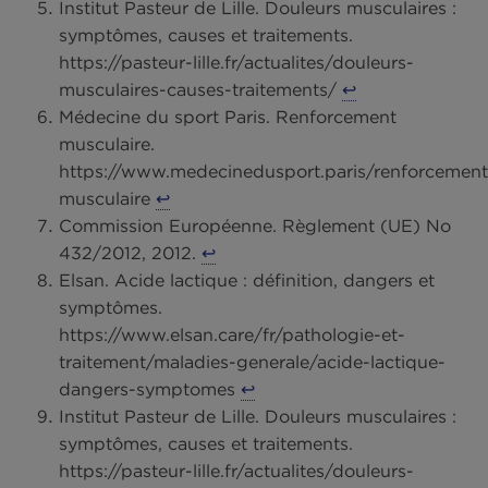
repas. Chez Phare d’Eckmühl, nos sardines à l’hu
d’olive par exemple permettent d’apporter des
oméga 3 grâce aux sardines, et des oméga 9 grâ
à l’huile d’olive !
Pourquoi privilégier les poisso
gras plutôt que les viandes
maigres en récupération ?
En période de récupération, il est intéressant de
consommer des poissons gras (sardines et thon
germon notamment) car ils ont l’avantage de
contenir des protéines, tout comme les viandes
maigres, mais aussi des oméga 3 qui pourraient
aider à réduire l’inflammation.