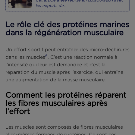
4
5
après l’entrainement
.
Détaillons ensemble ces qualités nutritionnelles q
font des poissons, et notamment des poissons gr
de véritables alliés pour les sportifs.
A Lire aussi : Le poisson : un partenaire
pour booster sa musculation
Cet article a été rédigé en collaboration ave
les experts de...
">
Le rôle clé des protéines marin
dans la régénération musculair
Un effort sportif peut entraîner des micro-déchir
6
dans les muscles
. C’est une réaction normale à
l’intensité qui leur est demandée et c’est la