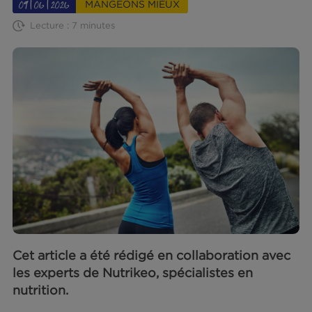
Phare d'Eckmühl
Le Blog So Phare
Mangeons Mieu
MANGEONS MIEUX
09|06|2026
Lecture : 7 minutes