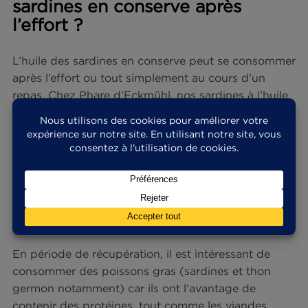
Il est intéressant de manger du poisson après sa
séance de musculation, notamment des sardines 
du thon germon pour leurs apports en protéines 
en oméga 3. Mais il n’est pas nécessaire de mang
tout de suite après la séance, si vous ne ressente
pas la faim !
Quelle quantité de thon
consommer en grammes ?
Une portion de poisson et notamment de thon,
correspond à 100 à 150 grammes. A noter qu’il e
recommandé de consommer deux portions de
poisson, dont un gras, par semaine.
Le thon en boîte est-il aussi