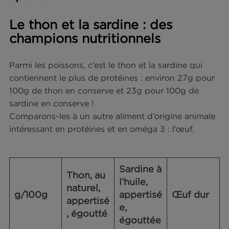
aiderait à réparer les tissus et donc, à réduire les
10
courbatures après l’effort
! De plus, les acides g
EPA et DHA contribuent à une fonction cardiaq
normale, sachant que l’effet bénéfique est obten
par la consommation journalière de 250 mg d’E
et de DHA. Ces oméga 3 ont aussi des bienfaits 
niveau de la vision ou encore du cerveau. Toutes
qualités en font de véritables atouts santé !
Quels poissons riches en
protéines privilégier pour le
sport ?
Le thon et la sardine : des
champions nutritionnels