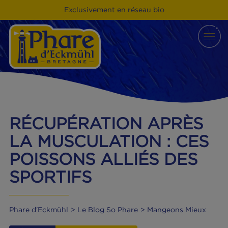
Exclusivement en réseau bio
RÉCUPÉRATION APRÈS
LA MUSCULATION : CE
POISSONS ALLIÉS DES
SPORTIFS