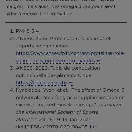
efficace que le poisson frais p
la récupération ?
Le procédé de mise en conserve du poisson per
de conserver ses qualités organoleptiques et
12
nutritionnelles
. Le thon en boîte est donc très
intéressant pour la récupération, au même titre 
le thon frais.
Faut-il consommer l’huile des
sardines en conserve après
l’effort ?
L’huile des sardines en conserve peut se conso
après l’effort ou tout simplement au cours d’un