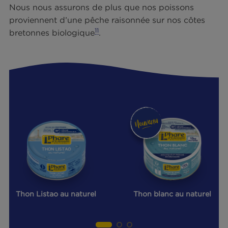
et social. Notre démarche Pêche Responsable es
construite autour des quatre piliers suivants :
Préservation des ressources : nous travaillon
de sorte à obtenir une note supérieure à 0,5
(les standards du marché correspondant au
niveau 0).
Sélection rigoureuse de poissons de qualité 
nous avons des critères organoleptiques ma
aussi nutritionnels et géographiques strictes
(zones de pêches les moins à risques en te
de contaminants).
Respect des hommes et des femmes dans le
travail : nous privilégions des partenaires
français et européens pour assurer le respec
des règles de sécurité et des droits sociaux.