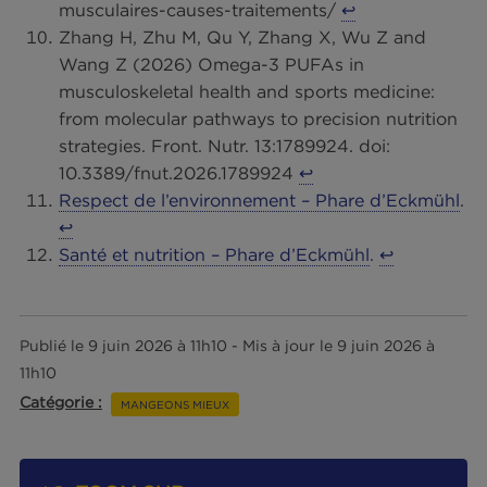
PNNS 5
↩︎
ANSES, 2025. Protéines : rôle, sources et
apports recommandés.
https://www.anses.fr/fr/content/proteines-ro
sources-et-apports-recommandes
↩︎
ANSES, 2020. Table de composition
nutritionnelle des aliments Ciqual.
https://ciqual.anses.fr/
↩︎
Kyriakidou, Yvoni et al. “The effect of Omeg
polyunsaturated fatty acid supplementation
exercise-induced muscle damage.”
Journal o
the International Society of Sports
Nutrition
vol. 18,1 9. 13 Jan. 2021,
doi:10.1186/s12970-020-00405-1
↩︎
Institut Pasteur de Lille. Douleurs musculaire
symptômes, causes et traitements.