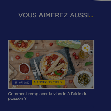
musculaires-causes-traitements/
↩︎
Zhang H, Zhu M, Qu Y, Zhang X, Wu Z and
Wang Z (2026) Omega-3 PUFAs in
musculoskeletal health and sports medicine:
from molecular pathways to precision nutrit
strategies. Front. Nutr. 13:1789924. doi:
10.3389/fnut.2026.1789924
↩︎
Respect de l’environnement – Phare d’Eckm
↩︎
Santé et nutrition – Phare d’Eckmühl
.
↩︎
Publié le 9 juin 2026 à 11h10 - Mis à jour le 9 juin 2026 à
11h10
Catégorie :
MANGEONS MIEUX