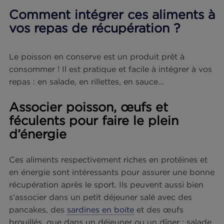
s
0,5-1,08
Oméga 3
1,85 g
0,09 g
g
Le thon et la sardine sont presque deux fois plus
riches en protéines que l’œuf dur.
Concernant les oméga 3 : si les thons albacore et
listao en sont 5,5 fois plus riche que l’œuf dur, le
thon germon en est lui, jusqu’à 12 fois plus riche.
Enfin, avec 20 fois plus d’oméga 3 que dans l’œ
dur, c’est la sardine qui l’emporte !
Ainsi, ces deux poissons sont à privilégier
notamment pour les sportifs, et à consommer au
sein d’une alimentation équilibrée.