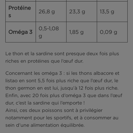
Parmi les poissons, c’est le thon et la sardine qui
contiennent le plus de protéines : environ 27g p
100g de thon en conserve et 23g pour 100g de
sardine en conserve !
Comparons-les à un autre aliment d’origine anim
intéressant en protéines et en oméga 3 : l’œuf.
Sardine à
Thon, au
l’huile,
naturel,
g/100g
appertisé
Œuf du
appertisé
e,
, égoutté
égouttée
Protéine
26,8 g
23,3 g
13,5 g