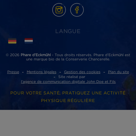
Phare d’Eckmühl
ZI de Lannugat - 3, rue des conserveries
29100 Douarnenez cedex
ACCÈS RAPIDES
Où acheter nos produits ?
Nos partenaires