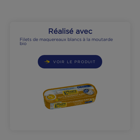
plaque de pate, une couche de garniture,
faire autant d’étages que votre plat le
permet. Recouvrez la dernière couche de
rondelles de fromage de chèvre, faire cuir
30 min à 180°C.
Réalisé avec
Filets de maquereaux blancs à la moutarde
bio
VOIR LE PRODUIT