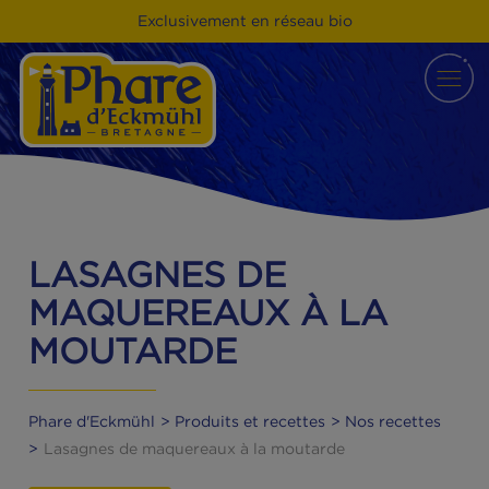
Exclusivement en réseau bio
LASAGNES DE
MAQUEREAUX À LA
MOUTARDE
Phare d'Eckmühl
Produits et recettes
Nos recette