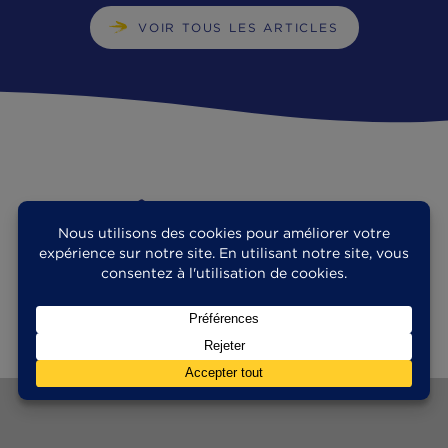
MANGEONS MIEUX
16|11|2020
Soupe au saumon bio Phare d’Eckmühl : du
réconfort plein l’assiette
Lecture : 3 minutes
VOIR TOUS LES ARTICLES