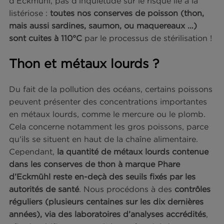
toute la grossesse, pour peu que l’on respecte
quelques règles simples.
Femmes enceintes : des
précautions à prendre
En premier lieu, toute grossesse nécessite d’adap
son régime alimentaire pour prévenir certaines
infections comme la listériose. Consommer du th
surgelé ou en conserve, n’est pas interdit aux
futures mamans. Il faut simplement veiller à bien 
cuire. S’agissant des conserves de thon Phare
d’Eckmühl, pas d’inquiétude sur le risque lié à la
listériose :
toutes nos conserves de poisson (thon
mais aussi sardines, saumon, ou maquereaux …)
sont cuites à 110°C
par le processus de stérilisatio