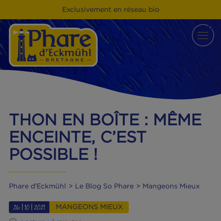
Exclusivement en réseau bio
THON EN BOÎTE : MÊM
ENCEINTE, C’EST
POSSIBLE !
Phare d'Eckmühl
Le Blog So Phare
Mangeons Mieu