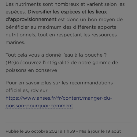
recommandations de la loi française de 2015.
Conclusion : enceinte, le thon
n’est pas dangereux si
consommé modérément !
Vous l’aurez compris, si vous attendez un enfant
allaitez),
consommer du thon en conserve est
possible dans la limite d’une fois par semaine
, so
150g de poisson, selon l’ANSES (l’Agence nation
de sécurité sanitaire de l’alimentation). Vous pou
consulter le
guide nutrition grossesse
de
mangerbouger.fr.
Pour les mamans de jeunes enfants, la
recommandation est de 60g par semaine pour le