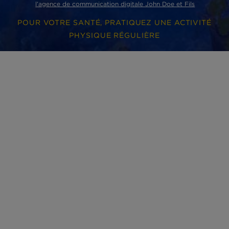
Phare d’Eckmühl
ZI de Lannugat - 3, rue des conserveries
29100 Douarnenez cedex
ACCÈS RAPIDES