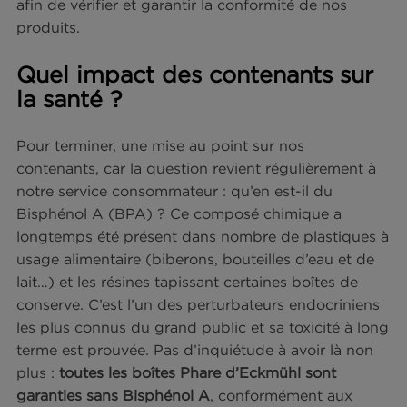
Thon et métaux lourds ?
Du fait de la pollution des océans, certains poiss
peuvent présenter des concentrations important
en métaux lourds, comme le mercure ou le plomb
Cela concerne notamment les gros poissons, par
qu’ils se situent en haut de la chaîne alimentaire.
Cependant,
la quantité de métaux lourds conten
dans les conserves de thon à marque Phare
d’Eckmühl reste en-deçà des seuils fixés par les
autorités de santé
. Nous procédons à des
contrô
réguliers (plusieurs centaines sur les dix dernière
années), via des laboratoires d’analyses accrédit
afin de vérifier et garantir la conformité de nos
produits.