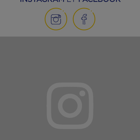
MANGEONS MIEUX
23|07|2026
Comment remplacer la viande à l’aide du
poisson ?
POUR LES CURIEUX, C'EST PAR ICI