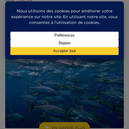
enfants de moins de 30 mois.
Les nutriments sont nombreux et varient selon le
espèces.
Diversifier les espèces et les lieux
d’approvisionnement
est donc un bon moyen de
bénéficier au maximum des différents apports
nutritionnels, tout en respectant les ressources
marines.
Tout cela vous a donné l’eau à la bouche ?
(Re)découvrez l’intégralité de notre gamme de
poissons en conserve !
Pour en savoir plus sur les recommandations
officielles, rdv sur
https://www.anses.fr/fr/content/manger-du-
poisson-pourquoi-comment