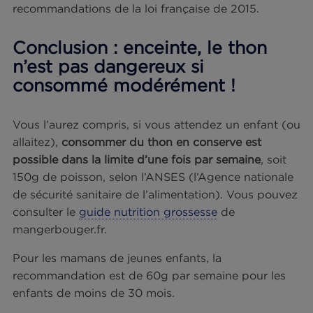
Quel impact des contenants su
la santé ?
Pour terminer, une mise au point sur nos
contenants, car la question revient régulièrement
notre service consommateur : qu’en est-il du
Bisphénol A (BPA) ? Ce composé chimique a
longtemps été présent dans nombre de plastique
usage alimentaire (biberons, bouteilles d’eau et 
lait…) et les résines tapissant certaines boîtes de
conserve. C’est l’un des perturbateurs endocrinie
les plus connus du grand public et sa toxicité à 
terme est prouvée. Pas d’inquiétude à avoir là no
plus :
toutes les boîtes Phare d’Eckmühl sont
garanties sans Bisphénol A
, conformément aux