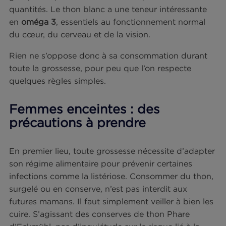
est un poisson mesurant entre 40 et 160 cm. On
recense une douzaine d’espèces, dont les plus
connues sont le thon rouge, le thon listao, le tho
albacore et le thon blanc (ou germon). Le thon e
boîte offre un
bon apport en protéines
, il contri
au
maintien d’une ossature normale
et à
l’
augmentation de la masse musculaire
dans le
cadre d’une alimentation variée et équilibrée et d
mode de vie sain. Il apporte également du
phosphore
, du
potassium
et des
vitamines
du
groupes B (B3 et B12 notamment) en bonnes
quantités. Le thon blanc a une teneur intéressant
en
oméga 3
, essentiels au fonctionnement norma
du cœur, du cerveau et de la vision.
Rien ne s’oppose donc à sa consommation duran