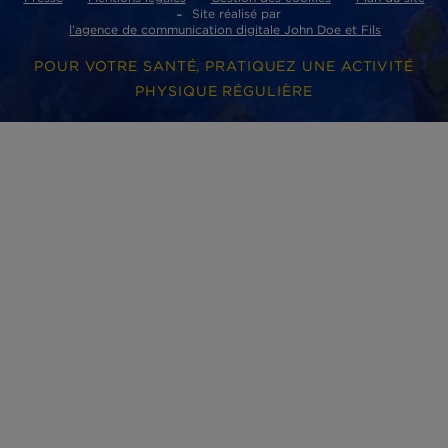
Phare d’Eckmühl
ZI de Lannugat - 3, rue des conserveries
29100 Douarnenez cedex
ACCÈS RAPIDES
Où acheter nos produits ?
Nos partenaires
Nous contacter