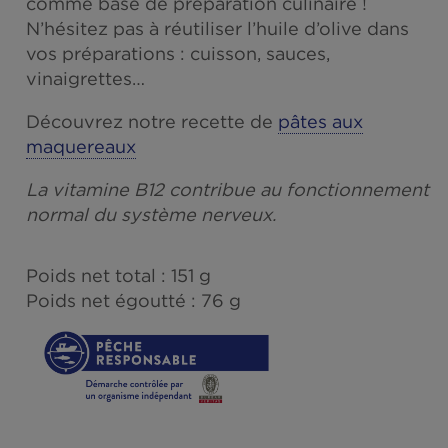
Un bon moyen d’associer goût, praticité e
atouts santé, tout en diversifiant les espèc
de poissons.
Notre recette à l’huile d’olive vierge extra 
: un classique à déguster tel quel ou à utili
comme base de préparation culinaire !
N’hésitez pas à réutiliser l’huile d’olive dan
vos préparations : cuisson, sauces,
vinaigrettes…
Découvrez notre recette de
pâtes aux
maquereaux
La vitamine B12 contribue au fonctionnem
normal du système nerveux.