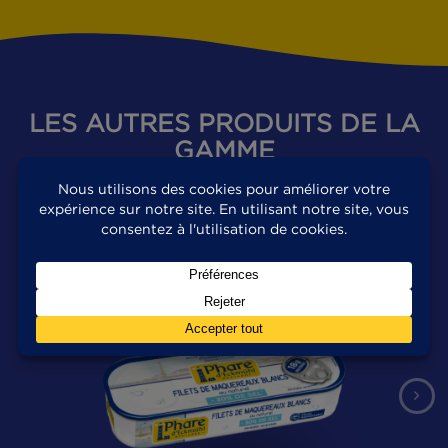
Poêlée de chou frisé,
pommes de terre et
pommes & filets de
maquereaux au naturel
Moyen
Facile
DÉCOUVREZ TOUTES NOS RECETTES