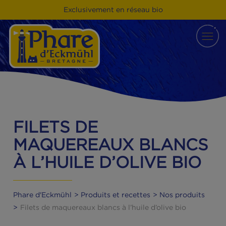
Exclusivement en réseau bio
FILETS DE
MAQUEREAUX BLANC
À L’HUILE D’OLIVE BIO
Phare d'Eckmühl
Produits et recettes
Nos produit