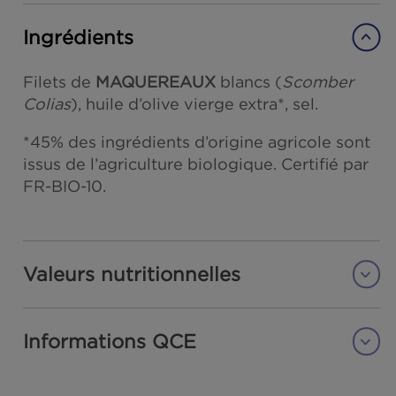
Poids net total : 151 g
Poids net égoutté : 76 g
Ingrédients
Filets de
MAQUEREAUX
blancs (
Scomber
Colias
), huile d’olive vierge extra*, sel.
*45% des ingrédients d’origine agricole so
issus de l’agriculture biologique. Certifié p
FR-BIO-10.