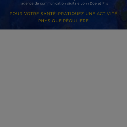
Phare d’Eckmühl
ZI de Lannugat - 3, rue des conserveries
29100 Douarnenez cedex
ACCÈS RAPIDES
Où acheter nos produits ?
Nos partenaires
Nous contacter
Presse
Nous rejoindre