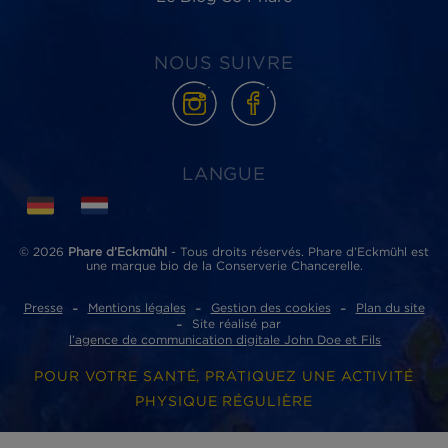
Phare d’Eckmühl
ZI de Lannugat - 3, rue des conserveries
29100 Douarnenez cedex