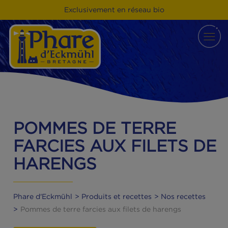
Exclusivement en réseau bio
POMMES DE TERRE
FARCIES AUX FILETS 
HARENGS
Phare d'Eckmühl
Produits et recettes
Nos recette