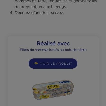
Mélangez la moutarde avec le vinaigre. Ver
l’huile en filet, tout en fouettant. Effeuillez e
ciselez l’aneth (réservez-en pour le décor),
ajoutez-la avec la crème.
Mélangez les harengs, les cornichons et les
oignons avec la sauce. Salez peu, poivrez.
Retirez le papier d’aluminium autour des
pommes de terre, fendez les et garnissez le
de préparation aux harengs.
Décorez d’aneth et servez.
Réalisé avec
Filets de harengs fumés au bois de hêtre