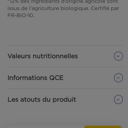
Ingrédients
Filets de
SARDINES
(
Sardina pilchardus
),
eau, citron* 7,1% (pulpe*, jus concentré*),
vinaigre d’alcool*, sel, persil*. Peut conteni
des traces de
CÉLERI
.
*12% des ingrédients d’origine agricole so
issus de l’agriculture biologique. Certifié p
FR-BIO-10.
Valeurs nutritionnelles