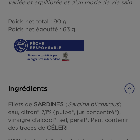
L’acide eicosapentaénoïque (EPA) et l’aci
docosahexaénoïque (DHA) contribuent à
une fonction cardiaque normale, pour la
consommation journalière de 250 mg. À
consommer dans le cadre d’une alimentat
variée et équilibrée et d’un mode de vie sa
Poids net total : 90 g
Poids net égoutté : 63 g