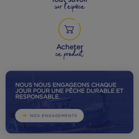
Obtenez des informations précises
sur la traçabilité de votre poisson
en complétant le marquage inscrit
sur votre boite.
Où le trouver ?
Tout savoir
sur l'espèce