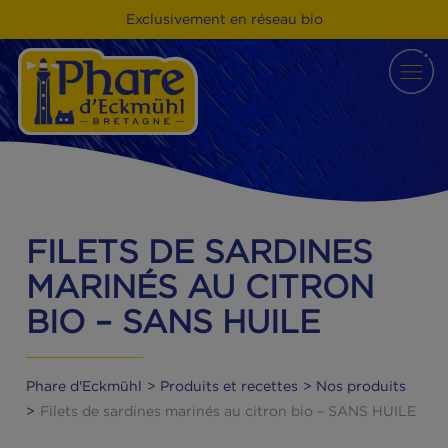
Exclusivement en réseau bio
FILETS DE SARDINES
MARINÉS AU CITRON
BIO – SANS HUILE
Phare d'Eckmühl
Produits et recettes
Nos produit