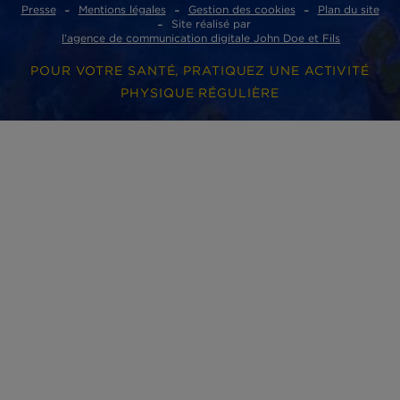
Phare d’Eckmühl
ZI de Lannugat - 3, rue des conserveries
29100 Douarnenez cedex
ACCÈS RAPIDES
Où acheter nos produits ?
Nos partenaires
Nous contacter
Presse
Nous rejoindre
Traçabilité
Le Blog So Phare