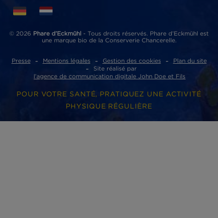
Phare d’Eckmühl
ZI de Lannugat - 3, rue des conserveries
29100 Douarnenez cedex
ACCÈS RAPIDES
Où acheter nos produits ?
Nos partenaires
Nous contacter
Presse
Nous rejoindre