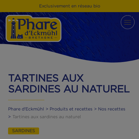
Exclusivement en réseau bio
TARTINES AUX
SARDINES AU NATURE
Phare d'Eckmühl
Produits et recettes
Nos recette
Tartines aux sardines au naturel