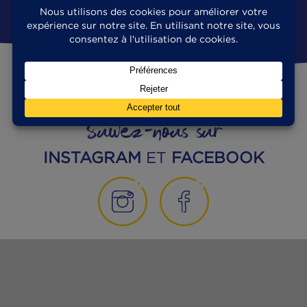
MANGEONS MIEUX
10|03|2023
Peut-on manger les arêtes de sardines en
boîte ?
Lecture : 3 minutes
VOIR TOUS LES ARTICLES