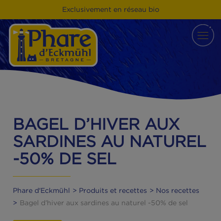
Exclusivement en réseau bio
BAGEL D’HIVER AUX
SARDINES AU NATURE
-50% DE SEL
Phare d'Eckmühl
Produits et recettes
Nos recette