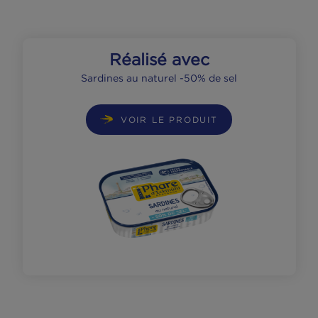
base de sardines.
Sur l’une des moitiés du bagel, disposez le
rondelles d’œuf dur, ajoutez les pousses
d’épinards et les rondelles d’oignon rouge
finement tranchées.
Refermez et dégustez.
Réalisé avec
Sardines au naturel -50% de sel
VOIR LE PRODUIT