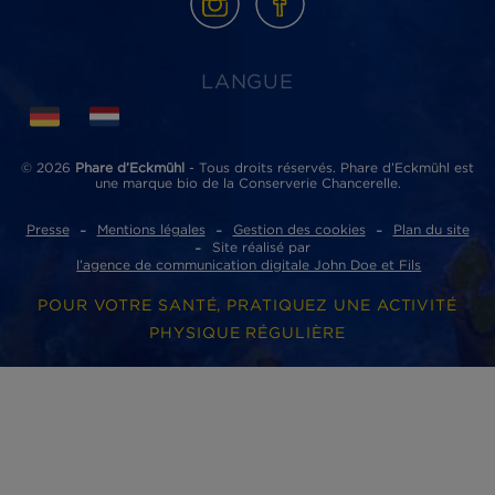
Phare d’Eckmühl
ZI de Lannugat - 3, rue des conserveries
29100 Douarnenez cedex
ACCÈS RAPIDES
Où acheter nos produits ?
Nos partenaires