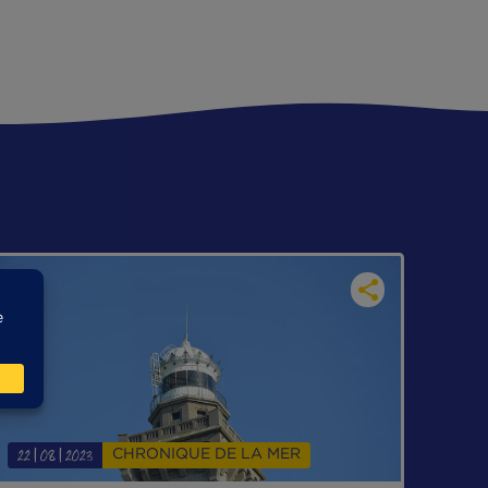
s galets et le sable… Faisons corps avec la nat
isons partie et que nous avons la responsabil
 lequel nous vivons.
ur le 23 février 2024 à 15h48
HAUT DE P
SI
...