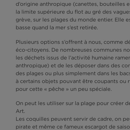
La laisse de mer, c’est l’accumulati
d’oursin, algues, éponges, os de 
de crustacés, tubes calcaires de 
d’origine anthropique (canettes, bo
la limite supérieure du flot au gr
grève, sur les plages du monde ent
basse quand la mer s’est retirée.
Plusieurs options s’offrent à nou
éco-citoyens. De nombreuses comm
les déchets issus de l’activité hum
anthropique) et de les déposer dan
des plages ou plus simplement dan
à certains objets pouvant être coup
pour cette « pêche » un peu spécia