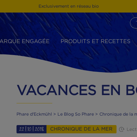
Exclusivement en réseau bio
MARQUE ENGAGÉE
PRODUITS ET R
VACANCES E
Phare d'Eckmühl
Le Blog So Phare
Chro