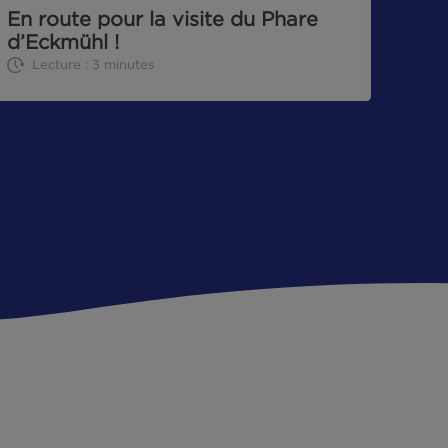
CHRONIQUE DE LA MER
22|08|2023
t
En route pour la visite du Phar
d’Eckmühl !
Lecture : 3 minutes