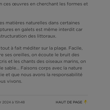
 pour créer des tableaux éphémères comme le 
adre, on peut dessiner une sirène ou un batea
e saison. On utilisera les algues et le bois f
imagination ces œuvres en cherchant les form
 prélever des matières naturelles dans certain
 ou des sculptures en galets est même interdit 
et de déstructuration des littoraux.
, on peut tout à fait méditer sur la plage. Faci
s, on ouvre ses oreilles, on écoute le bruit d
uvre les cris et les chants des oiseaux marin