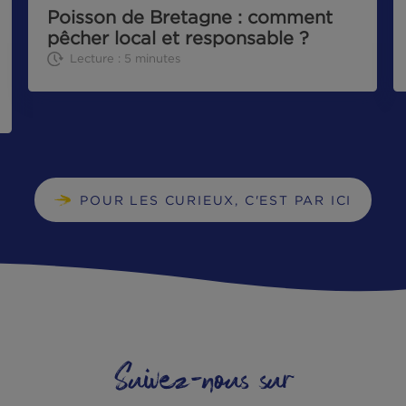
CHRONIQUE DE LA MER
11|01|2024
Poisson de Bretagne : commen
pêcher local et responsable ?
Lecture : 5 minutes