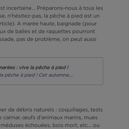
R
Lecture : 3 minutes
la météo est incertaine… Préparons-nous à tou
à marée basse, n’hésitez-pas, la pêche à pied es
ral (voir article). A marée haute, baignade (p
e sable, jeux de balles et de raquettes pourro
emps est maussade, pas de problème, on peut au
et grandes marées : vive la pêche à pied !
es : vive la pêche à pied ! Cet automne,...
 de mer.