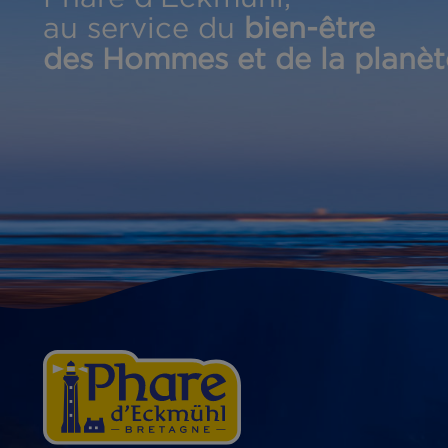
Phare d’Eckmühl,
au service du
bien-être
des Hommes et de la pla