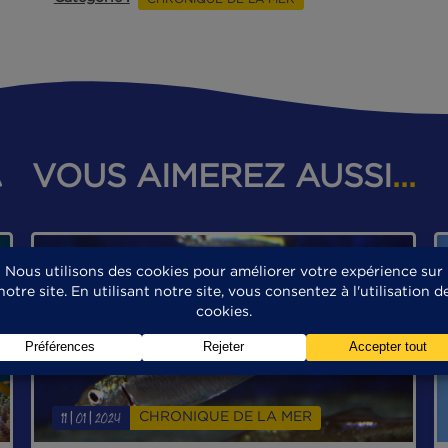
utilise ses doigts pour caresser le
pour ne pas oublier que nous en fa
de préserver l’environnement dans
Publié le 22 octobre 2018 à 16h08 - Mis à jo
Catégorie :
CHRONIQUE DE LA MER
VOUS AIMEREZ AUS