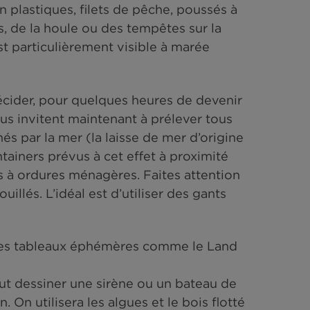
on par la mer de débris naturels : coquillages,
seiche ou de calmar, œufs d’animaux marins, m
vers marins, méduses échouées, bois mort, etc
uteilles en plastiques, filets de pêche, pouss
é des vagues, de la houle ou des tempêtes sur l
ier. Elle est particulièrement visible à marée
s, comme décider, pour quelques heures de dev
unes nous invitent maintenant à prélever t
aine ramenés par la mer (la laisse de mer d’or
s des containers prévus à cet effet à proximi
s les bacs à ordures ménagères. Faites atten
ants ou rouillés. L’idéal est d’utiliser des gan
le.