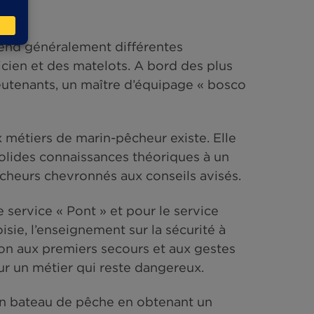
ier en France ?
ont recensés par l’administration. Les chaluti
 plus nombreux. Mais, là encore, si les fileyeurs
es, ne pratiquent généralement que la pêche
tre 6 et plus de 50 mètres de long permet d’avo
es métiers et les qualifications pour les hom
ariés.
ant, comprend généralement différentes
, un mécanicien et des matelots. A bord des p
lus, des lieutenants, un maître d’équipage « 