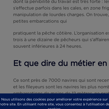
Ainsi, ces 38 millions de pêcheurs 
Peut-on alors parler d’une commu
Probablement pas. Par exemple, l
en gros chalutiers et en bateaux-
dont la pénibilité du travail est trè
s’effectue parfois dans les cales, 
manipulation de lourdes charges. 
petites embarcations qui
pratiquent la pêche côtière. L’orga
trois à une dizaine de pêcheurs qui
souvent inférieures à 24 heures.