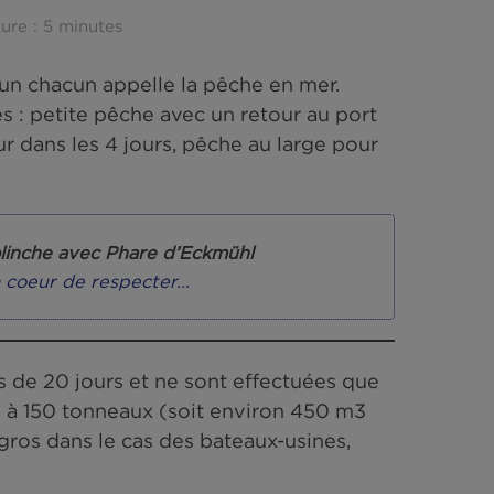
nique de la mer
ER
Lecture : 5 minutes
ce que tout un chacun appelle la pêche en mer.
 des marées : petite pêche avec un retour au 
et un retour dans les 4 jours, pêche au large 
0 jours.
pêche à la bolinche avec Phare d’Eckmühl
us avons à coeur de respecter...
durent plus de 20 jours et ne sont effectuées