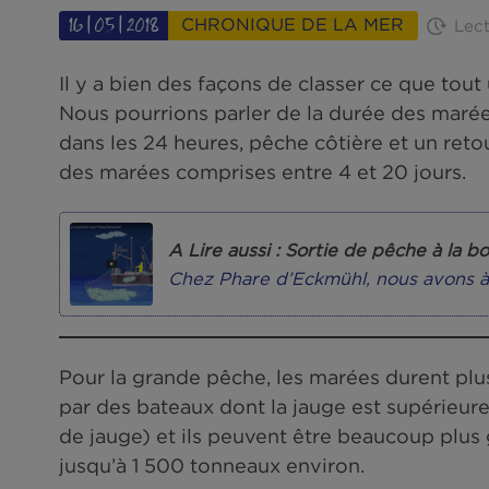
Phare d'Eckmühl
Le Blog So Phare
Chro
16|05|2018
CHRONIQUE DE LA M
Il y a bien des façons de classer 
Nous pourrions parler de la durée
dans les 24 heures, pêche côtière 
des marées comprises entre 4 et 2
A Lire aussi : Sortie de 
Chez Phare d’Eckmühl, no
">
Pour la grande pêche, les marées 