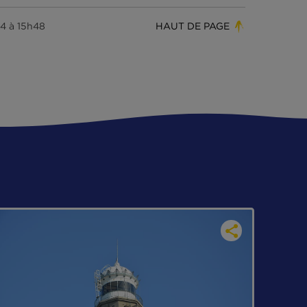
pêcheur.
ensemble des formations proposées est bien d
 intéressées par la découverte du monde des
leurs enjeux multiples. Ils seront les
pêcheurs
de la mer. Nous comptons sur eux pour partici
tion des ressources.
s-pêcheurs, de les respecter pour leur dur la
ions pas, ils nous nourrissent aujourd’hui et, n
urrir demain.
23 février 2024 à 15h48
HAUT DE P