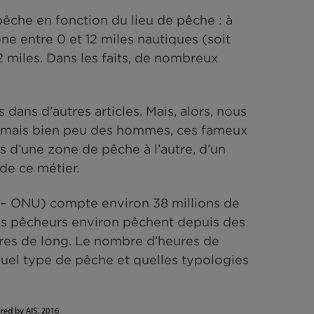
 supérieure à 150 tonneaux (soit environ 450
coup plus gros dans le cas des bateaux-usines
s types de pêche en fonction du lieu de pêche 
dans une zone entre 0 et 12 miles nautiques (so
à de ces 12 miles. Dans les faits, de nombreux
.
echniques dans d’autres articles. Mais, alors,
de durées… mais bien peu des hommes, ces f
n différents d’une zone de pêche à l’autre, d’u
font l’âme de ce métier.
anization – ONU) compte environ 38 millions