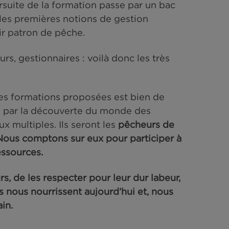
rmation aux métiers de marin-pêcheur existe. E
nance, de solides connaissances théoriques à 
ar des pêcheurs chevronnés aux conseils avi
ions pour le service « Pont » et pour le service
mation choisie, l’enseignement sur la sécurité 
, la formation aux premiers secours et aux ges
sables pour un métier qui reste dangereux.
atelot sur un bateau de pêche en obtenant un
lle. La poursuite de la formation passe par un
 donnera les premières notions de gestion
tent devenir patron de pêche.
, ingénieurs, gestionnaires : voilà donc les t