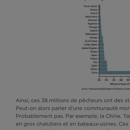
pêcheurs dans le monde en 2014.
embarcations motorisés de moins 
pêche par pays permet de mieux id
de pêcheurs sont observées par p