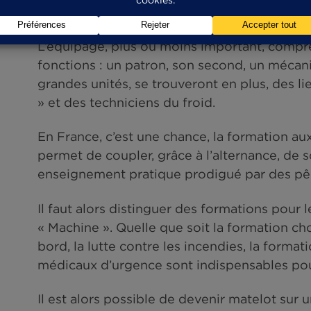
Et que dire du mét
Ce sont près de 7000 navires qui s
et les fileyeurs sont les navires les
embarcations de moins de 12 mètr
côtière ; la taille du chalutier, en
une grande diversité de pêches. L
qui y travaillent y sont donc plus v
L’équipage, plus ou moins import
fonctions : un patron, son second
grandes unités, se trouveront en p
» et des techniciens du froid.