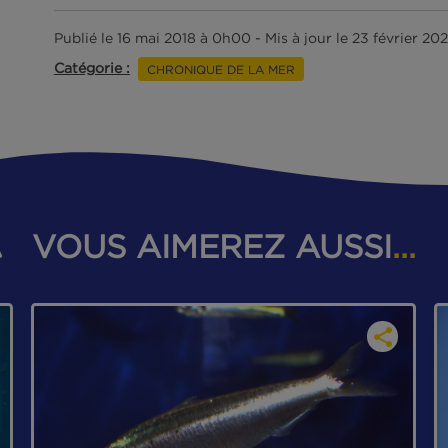
nombreuses casquettes du marin-
En France, l’objectif commun à l’
sensibiliser toutes les personnes
métiers de la mer et de la pêche à 
demain, ingénieurs et sentinelles 
la gestion durable et à la préserva
A nous d’encourager tous les marin
leur amour de la mer, car, ne l’oubl
l’espérons, continuerons à nous no
Publié le 16 mai 2018 à 0h00 - Mis à jour le 
Catégorie :
CHRONIQUE DE LA MER