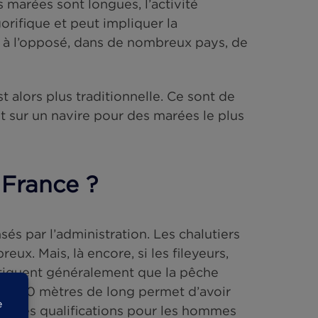
ont des statuts bien différents. Que de diversi
nauté mondiale de marins pêcheurs ?
a Chine, Taiwan et même l’Espagne sont équi
usines. Ces flottes emploient de nombreux ouv
s forte : les marées sont longues, l’activité
en zone frigorifique et peut impliquer la
On trouve, à l’opposé, dans de nombreux pays
nisation est alors plus traditionnelle. Ce sont
 s’affairent sur un navire pour des marées le 