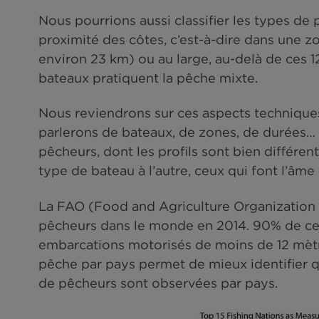
par des bateaux dont la jauge est
de jauge) et ils peuvent être beau
jusqu’à 1 500 tonneaux environ.
Nous pourrions aussi classifier le
proximité des côtes, c’est-à-dire 
environ 23 km) ou au large, au-del
bateaux pratiquent la pêche mixte
Nous reviendrons sur ces aspects t
parlerons de bateaux, de zones, 
pêcheurs, dont les profils sont bie
type de bateau à l’autre, ceux qui 
La FAO (Food and Agriculture Org