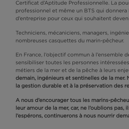
En France, c’est une chance, la fo
permet de coupler, grâce à l’alter
enseignement pratique prodigué p
Il faut alors distinguer des format
« Machine ». Quelle que soit la for
bord, la lutte contre les incendies
médicaux d’urgence sont indispen
Il est alors possible de devenir m
Certificat d’Aptitude Professionne
professionnel et même un BTS qui
d’entreprise pour ceux qui souhai
Techniciens, mécaniciens, managers