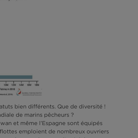
 90% de ces pêcheurs environ pêchent depuis
de 12 mètres de long. Le nombre d’heures de
entifier quel type de pêche et quelles typol
ays.