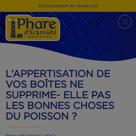
Exclusivement en réseau bio
L’APPERTISATION DE
VOS BOÎTES NE
SUPPRIME- ELLE PAS
LES BONNES CHOSES
DU POISSON ?