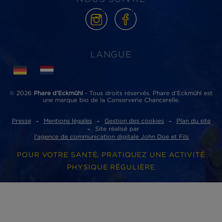
Phare d’Eckmühl
ZI de Lannugat - 3, rue des conserveries
29100 Douarnenez cedex
ACCÈS RAPIDES
Où acheter nos produits ?
Nos partenaires
Nous contacter
Presse
Nous rejoindre
Traçabilité
Le Blog So Phare