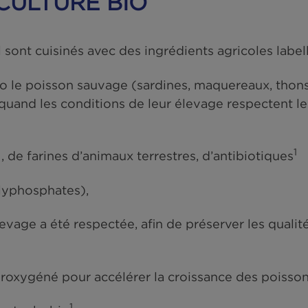
QUACULTURE BIO
ühl sont cuisinés avec des ingrédients agrico
liser bio le poisson sauvage (sardines, maquer
logique quand les conditions de leur élevage r
n.
GM, de farines d’animaux terrestres, d’antib
les polyphosphates),
l’élevage a été respectée, afin de préserver le