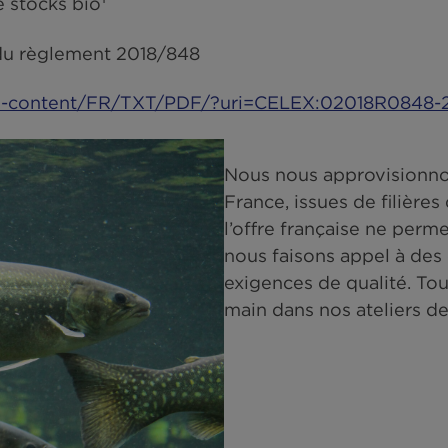
 été suroxygéné pour accélérer la croissance 
1
ent de stocks bio
cadre du règlement 2018/848
.eu/legal-content/FR/TXT/PDF/?uri=CELEX:
Nous nous appr
France, issues 
l’offre françai
nous faisons 
exigences de qu
main dans nos 