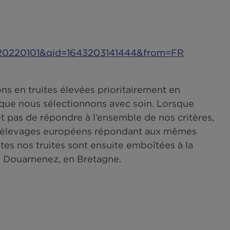
1
des poissons
02018R0848-20220101&qid=1643203141444&fr
ovisionnons en truites élevées prioritaireme
de filières que nous sélectionnons avec soin.
se ne permet pas de répondre à l’ensemble de n
appel à des élevages européens répondant a
alité. Toutes nos truites sont ensuite emboît
ateliers de Douarnenez, en Bretagne.