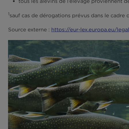
le milieu aquatique d’élevage n’a pas
tous les alevins de l’élevage provienn
1
sauf cas de dérogations prévus dans le 
Source externe :
https://eur-lex.europa