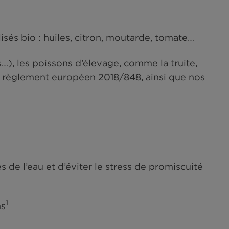
les labellisés bio : huiles, citron, moutarde,
eaux, thons…), les poissons d’élevage, comme l
espectent le règlement européen 2018/848, ain
1
iotiques
s qualités de l’eau et d’éviter le stress de p