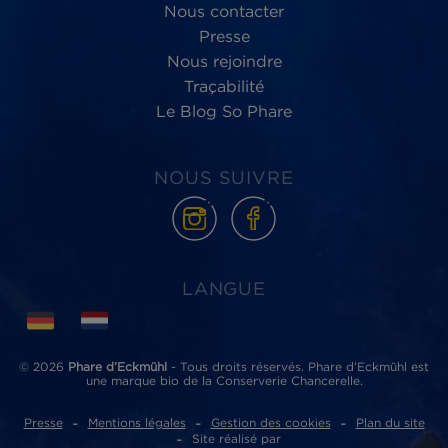
Phare d’Eckmühl
ZI de Lannugat - 3, rue des conserveries
29100 Douarnenez cedex
ACCÈS RAPIDES
Où acheter nos produits ?
Nos partenaires
Nous contacter
Presse
Nous rejoindre
Traçabilité
Le Blog So Phare